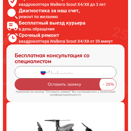
квадрокоптера Walkera Scout X4/X8 до 3 лет
Диагностика за наш счет,
ремонт по желанию
Бесплатный выезд курьера
в день обращения
Срочный ремонт
квадрокоптера Walkera Scout X4/X8 от 35 минут
Бесплатная консультация со
специалистом
Оставить заявку
Нажимая на кнопку "Оставить заявку" Вы соглашаетесь c
политикой
конфиденциальности