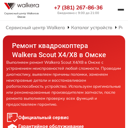
+7 (381) 267-86-36
Ежедневно с 9:00 до 21:00
Сервисный центр Walkera
в
Омске
Сервисный центр Walkera
Каталог устройств
Рем
Ремонт квадрокоптера
Walkera Scout X4/X8 в Омске
Выполняем ремонт Walkera Scout X4/X8 в Омске с
устранением неисправностей любой сложности. Проводим
диагностику, выявляем причины поломки, заменяем
неисправные детали и восстанавливаем
работоспособность устройства. Используем оригинальные
или рекомендованные производителем запчасти, после
ремонта выполняем проверку всех функций и
предоставляем гарантию.
Официальный сервис
Гарантийное обслуживание